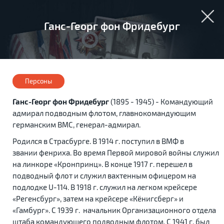
Ганс-Георг фон Фридебург
Персоны
Ганс-Георг фон Фридебург
(1895 - 1945) - Командующий
адмирал подводным флотом, главнокомандующим
германским ВМС, генерал-адмирал.
Родился в Страсбурге. В 1914 г. поступил в ВМФ в
звании фенриха. Во время Первой мировой войны служил
на линкоре «Кронпринц». В конце 1917 г. перешел в
подводный флот и служил вахтенным офицером на
подлодке U-114. В 1918 г. служил на легком крейсере
«Регенсбург», затем на крейсере «Кёнигсберг» и
«Гамбург». С 1939 г. начальник Организационного отдела
штаба командующего подводным флотом. С 1941 г. был